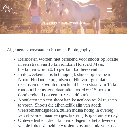
Ga
naar
de
inhoud
Algemene voorwaarden
Algemene voorwaarden Shamilla Photography
Reiskosten worden niet berekend voor shoots op locatie
in een straal van 15 km rondom Horst a/d Maas,
hierbuiten word €0.15 per km doorberekend.
In de weekenden is het mogelijk shoots op locatie in
Noord Holland te organiseren. Hiervoor geld dat
reiskosten niet worden berekend in een straal van 15 km
rondom Heemskerk, daarbuiten word €0.15 per km
doorberekend (tot een max van 40 km).
Annuleren van een shoot kan kostenloos tot 24 uur van
te voren. Shoots die afhankelijk zijn van goede
weersomstandigheden, zullen indien nodig in overleg
verzet worden naar een geschikter tijdstip of andere dag.
Ontevredenheid dient binnen 7 dagen na het afleveren
van de foto’s gemeld te worden. Gezamenlijk zal er naar